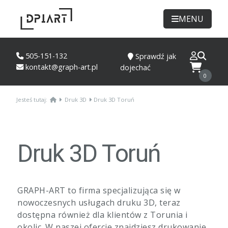
MENU
505-151-132
Sprawdź jak
kontakt@graph-art.pl
dojechać
0
Jesteś tutaj:
Druk 3D
Druk 3D Toruń
Druk 3D Toruń
GRAPH-ART to firma specjalizująca się w
nowoczesnych usługach druku 3D, teraz
dostępna również dla klientów z Torunia i
okolic. W naszej ofercie znajdziesz drukowanie