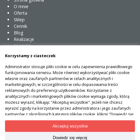
O mnie
Oferta
Sklep
Cennik
Blog
Realizacje
Kontakt
Korzystamy z ciasteczek
Cennik
Polityka prywatności
Administrator stosuje pliki cookie w celu zapewnienia prawidłowego
Polityka opinii
funkcjonowania serwisu. Może również wykorzystywać pliki cookie
Pliki cookies
własne oraz zaufanych partnerów w celach analitycznych i
Regulamin
marketingowych, w szczególności w celu dopasowania treści
reklamowych do preferencji użytkowników. Korzystanie z
Twoje konto
analitycznych i marketingowych plików cookie wymaga zgody, którą
możesz wyrazić, klikając "Akceptuj wszystkie". Jeżeli nie chcesz
wyrazić zgody na korzystanie przez administratora i jego zaufanych
partnerów z określonych kategorii plików cookie, kliknij "Dowiedz się
więcej" i zdecyduj o swoich preferencjach. Wyrażoną zgodę można
wycofać w każdym momencie poprzez zmianę preferencji plików
Akceptuj wszystkie
cookie. Możliwość edycji zgód cookie znajdziesz w stopce strony pod
przyciskiem "Edytuj zgody cookie".
Dowiedz się więcej