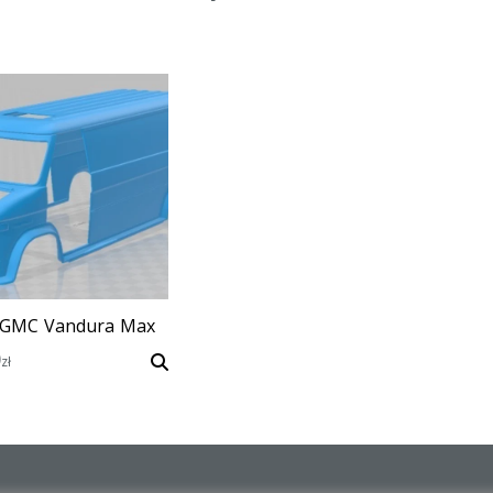
 GMC Vandura Max
0
zł