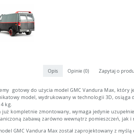
Opis
Opinie
(0)
Zapytaj o prod
emy gotowy do użycia model GMC Vandura Max, który je
ikatowy model, wydrukowany w technologii 3D, osiąga dł
4 kg.
n już kompletnie zmontowany, wymaga jedynie uzupełnien
aniczoną zabawą zarówno wewnątrz pomieszczeń, jak i 
odel GMC Vandura Max został zaprojektowany z myślą o d