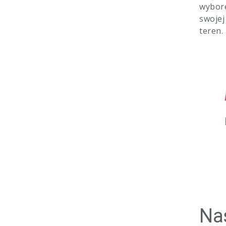
wybore
swojej
teren.
Nas