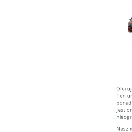
Oferuj
Ten un
ponad 
Jest o
nieogr
Nasz m