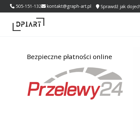
505-151-132
kontakt@graph-art.pl
Sprawdź jak dojec
Bezpieczne płatności online