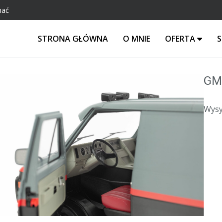
hać
STRONA GŁÓWNA
O MNIE
OFERTA
S
GM
Wysy